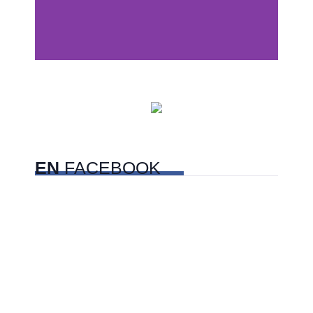
Centros comerciales
PetFriendly en la CDMX
EN
FACEBOOK