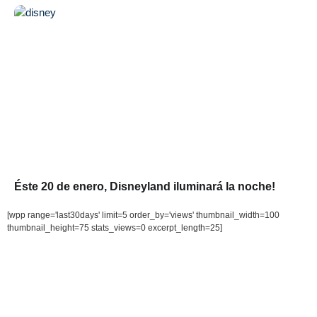
Éste 20 de enero, Disneyland iluminará la noche!
[wpp range='last30days' limit=5 order_by='views' thumbnail_width=100
thumbnail_height=75 stats_views=0 excerpt_length=25]