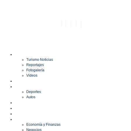
TURISMO
Turismo Noticias
Reportajes
Fotogalería
Videos
F1
DEPORTES
Deportes
Autos
ESPECTÁCULOS
ESTILO
CULTURA
ECONOMÍA
Economía y Finanzas
Negocios