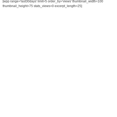
[wpp range='last30days' limit=5 order_by='views' thumbnail_width=100
thumbnail_height=75 stats_views=0 excerpt_length=25]