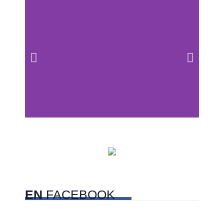
Centros comerciales
PetFriendly en la CDMX
EN
FACEBOOK