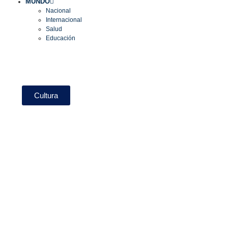
MUNDO
Nacional
Internacional
Salud
Educación
Cultura
Seguro de vida y ahorro: 5
coberturas básicas que se
deben conocer