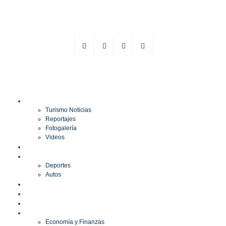
TURISMO
Turismo Noticias
Reportajes
Fotogalería
Videos
F1
DEPORTES
Deportes
Autos
ESPECTÁCULOS
ESTILO
CULTURA
ECONOMÍA
Economía y Finanzas