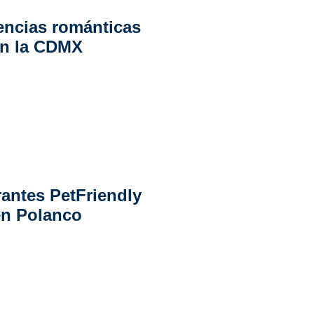
encias románticas
n la CDMX
rantes PetFriendly
en Polanco