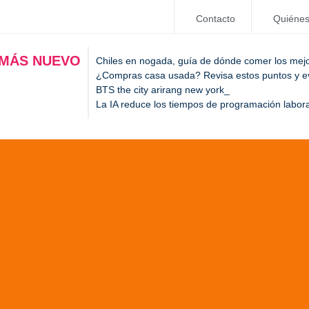
Contacto
Quiéne
 MÁS NUEVO
Chiles en nogada, guía de dónde comer los mej
¿Compras casa usada? Revisa estos puntos y evi
BTS the city arirang new york
La IA reduce los tiempos de programación labora