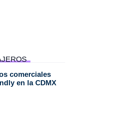
AJEROS
os comerciales
endly en la CDMX