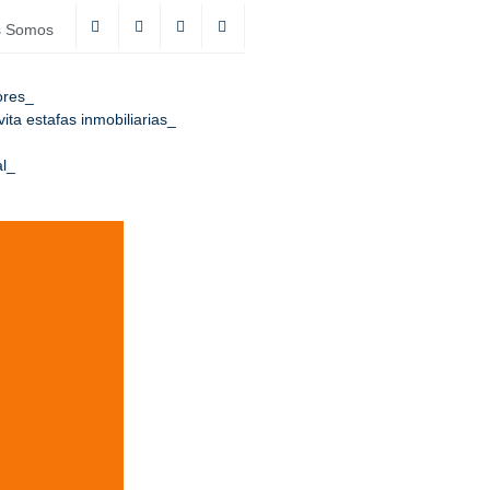
s Somos
ores
ta estafas inmobiliarias
l