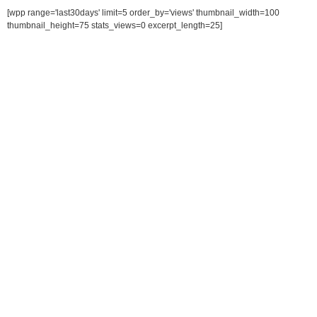
[wpp range='last30days' limit=5 order_by='views' thumbnail_width=100
thumbnail_height=75 stats_views=0 excerpt_length=25]