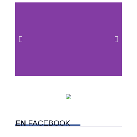
Centros comerciales
PetFriendly en la CDMX
EN
FACEBOOK