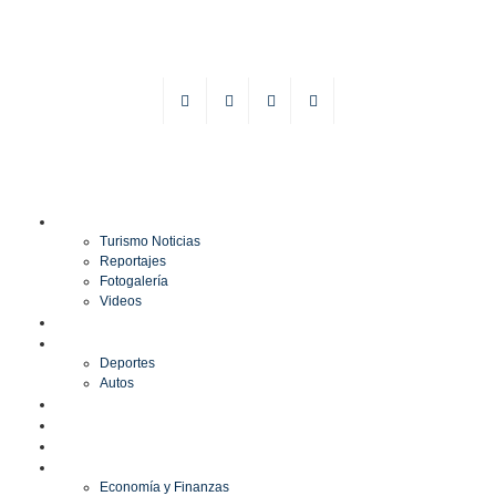
TURISMO
Turismo Noticias
Reportajes
Fotogalería
Videos
F1
DEPORTES
Deportes
Autos
ESPECTÁCULOS
ESTILO
CULTURA
ECONOMÍA
Economía y Finanzas