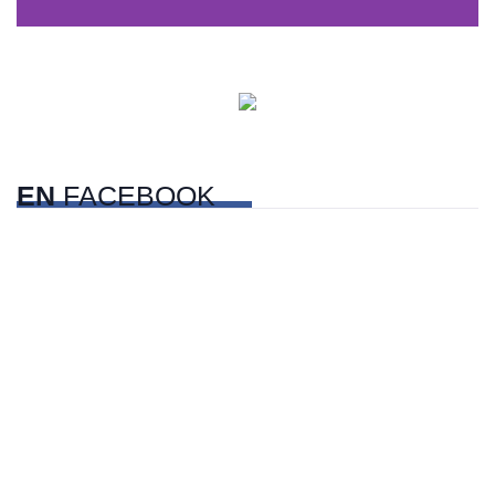
Centros comerciales
PetFriendly en la CDMX
EN
FACEBOOK