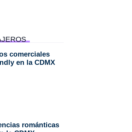
AJEROS
os comerciales
endly en la CDMX
encias románticas