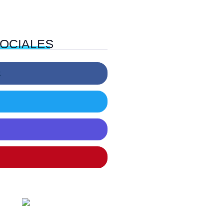
OCIALES
k