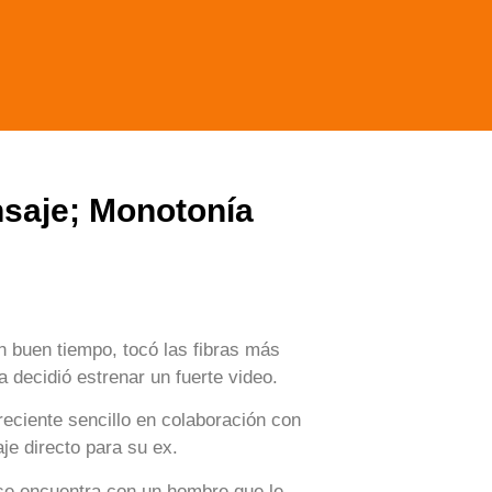
nsaje; Monotonía
 buen tiempo, tocó las fibras más
a decidió estrenar un fuerte video.
reciente sencillo en colaboración con
je directo para su ex.
se encuentra con un hombre que le