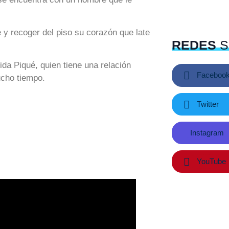
 y recoger del piso su corazón que late
REDES
S
ida Piqué, quien tiene una relación
Faceboo
ucho tiempo.
Twitter
Instagram
YouTube