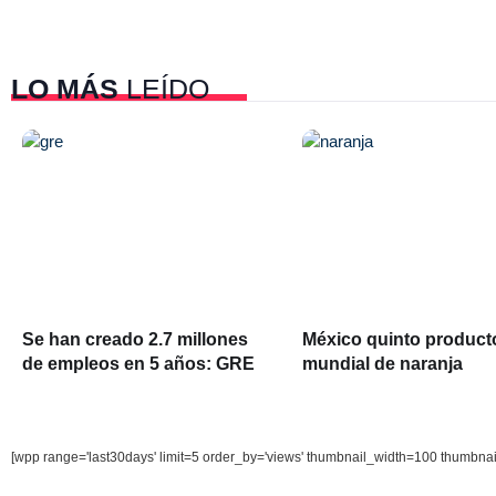
LO MÁS
LEÍDO
Se han creado 2.7 millones
México quinto product
de empleos en 5 años: GRE
mundial de naranja
[wpp range='last30days' limit=5 order_by='views' thumbnail_width=100 thumbna