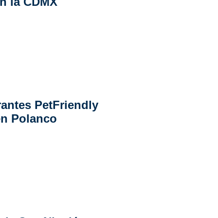
n la CDMX
rantes PetFriendly
en Polanco