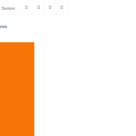
s Somos
ores