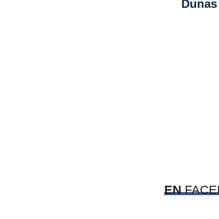
Dunas 
EN
FACE