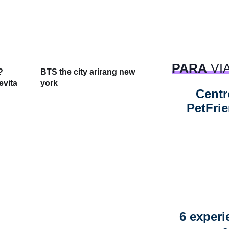
PARA
VI
?
BTS the city arirang new
evita
york
Centr
PetFri
6 experi