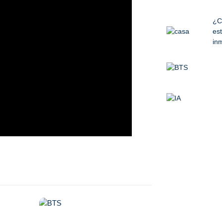
¿C
est
inm