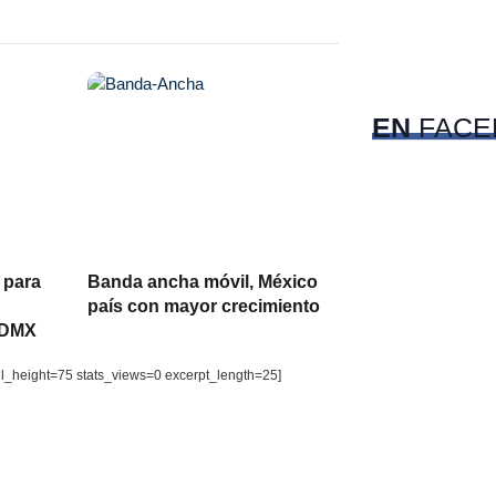
c
Pet
EN
FACE
 para
Banda ancha móvil, México
país con mayor crecimiento
CDMX
il_height=75 stats_views=0 excerpt_length=25]