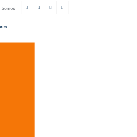
s Somos
ores