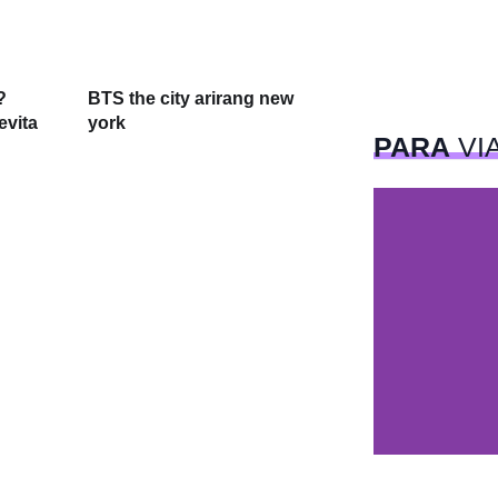
?
BTS the city arirang new
evita
york
PARA
VI