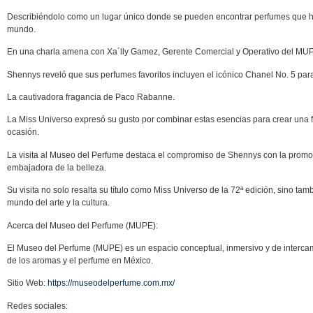
Describiéndolo como un lugar único donde se pueden encontrar perfumes que han
mundo.
En una charla amena con Xa´lly Gamez, Gerente Comercial y Operativo del MU
Shennys reveló que sus perfumes favoritos incluyen el icónico Chanel No. 5 par
La cautivadora fragancia de Paco Rabanne.
La Miss Universo expresó su gusto por combinar estas esencias para crear una f
ocasión.
La visita al Museo del Perfume destaca el compromiso de Shennys con la promoc
embajadora de la belleza.
Su visita no solo resalta su título como Miss Universo de la 72ª edición, sino tam
mundo del arte y la cultura.
Acerca del Museo del Perfume (MUPE):
El Museo del Perfume (MUPE) es un espacio conceptual, inmersivo y de intercamb
de los aromas y el perfume en México.
Sitio Web:
https://museodelperfume.com.mx/
Redes sociales: