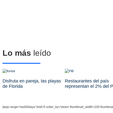
Lo más
leído
Disfruta en pareja, las playas
Restaurantes del país
de Florida
representan el 2% del 
[wpp range='last30days' limit=5 order_by='views' thumbnail_width=100 thumbna