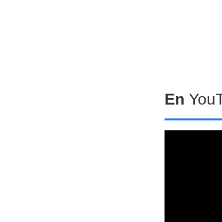
En
You