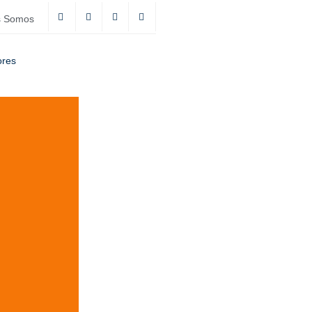
s Somos
ores