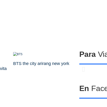
Para
Via
BTS the city arirang new york
vita
Cen
En
Fac
com
Pet