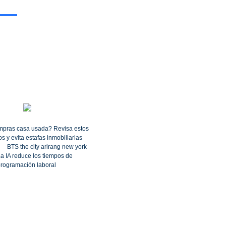
pras casa usada? Revisa estos
s y evita estafas inmobiliarias
BTS the city arirang new york
a IA reduce los tiempos de
rogramación laboral