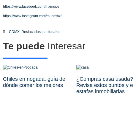
https://www.facebook.com/mxmupe
https://www.instagram.com/mupemx/
CDMX
,
Destacadas
,
nacionales
Te puede
Interesar
Chiles en nogada, guía de
¿Compras casa usada?
dónde comer los mejores
Revisa estos puntos y e
estafas inmobiliarias