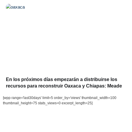
En los próximos días empezarán a distribuirse los
recursos para reconstruir Oaxaca y Chiapas: Meade
[wpp range='last30days' limit=5 order_by='views' thumbnail_width=100
thumbnail_height=75 stats_views=0 excerpt_length=25]