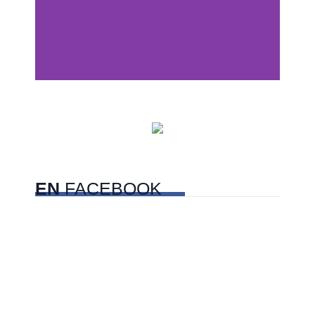
Centros comerciales
PetFriendly en la CDMX
EN
FACEBOOK