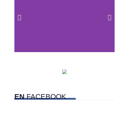
Centros comerciales
PetFriendly en la CDMX
EN
FACEBOOK