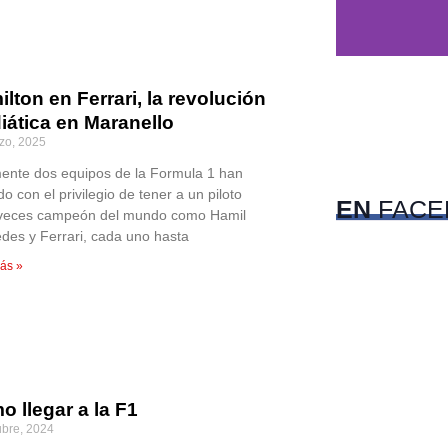
lton en Ferrari, la revolución
iática en Maranello
c
zo, 2025
Pet
ente dos equipos de la Formula 1 han
o con el privilegio de tener a un piloto
EN
FACE
 veces campeón del mundo como Hamil
des y Ferrari, cada uno hasta
ás »
 llegar a la F1
ubre, 2024