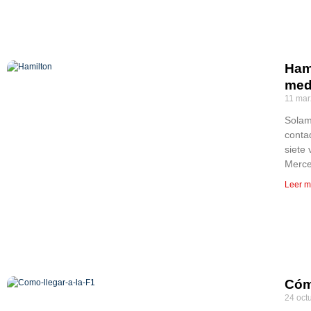
Hami
med
11 mar
Solam
contad
siete
Merce
Leer m
Cómo
24 oct