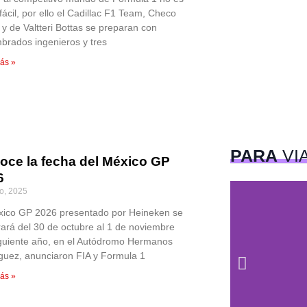
fácil, por ello el Cadillac F1 Team, Checo
 y de Valtteri Bottas se preparan con
brados ingenieros y tres
ás »
PARA
VI
oce la fecha del México GP
6
io, 2025
xico GP 2026 presentado por Heineken se
rará del 30 de octubre al 1 de noviembre
iguiente año, en el Autódromo Hermanos
guez, anunciaron FIA y Formula 1
ás »