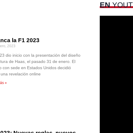
EN
YOUT
anca la F1 2023
rero, 2023
23 dio inicio con la presentación del diseño
ntura de Haas, el pasado 31 de enero. El
o con sede en Estados Unidos decidió
 una revelación online
ás »
2023: Nuevas reglas, nuevos