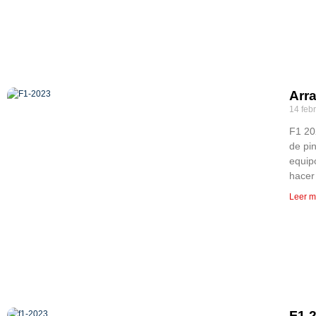
Arr
14 feb
F1 20
de pi
equip
hacer
Leer m
F1 