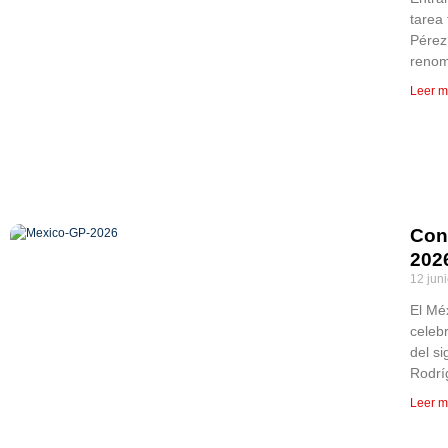
tarea 
Pérez
renom
Leer m
Con
202
12 jun
El Mé
celeb
del s
Rodrí
Leer m