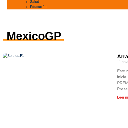
Salud
Educación
MexicoGP
Arra
11 nov
Este 
inici
PREM
Prese
Leer m