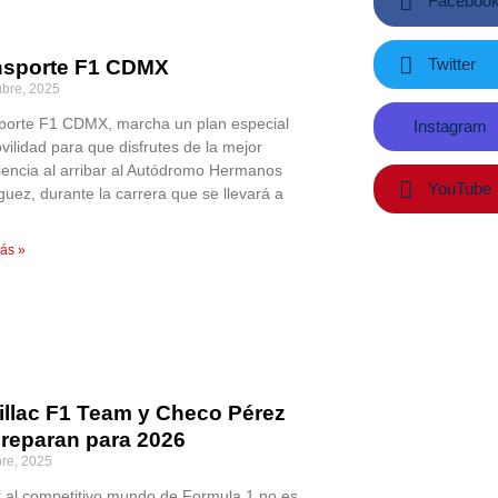
Faceboo
Twitter
nsporte F1 CDMX
ubre, 2025
porte F1 CDMX, marcha un plan especial
Instagram
vilidad para que disfrutes de la mejor
iencia al arribar al Autódromo Hermanos
YouTube
guez, durante la carrera que se llevará a
ás »
illac F1 Team y Checo Pérez
preparan para 2026
bre, 2025
r al competitivo mundo de Formula 1 no es