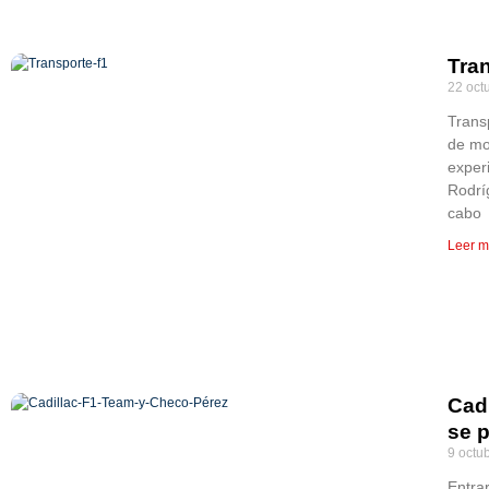
Tra
22 oct
Trans
de mo
exper
Rodrí
cabo
Leer m
Cad
se 
9 octu
Entra