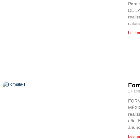
Para 
DE L
realiz
calend
Leer m
For
17 abri
FORM
MÉXIC
realiz
año. 
anunc
Leer m