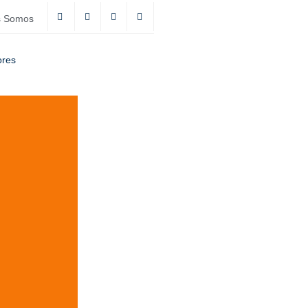
s Somos
ores