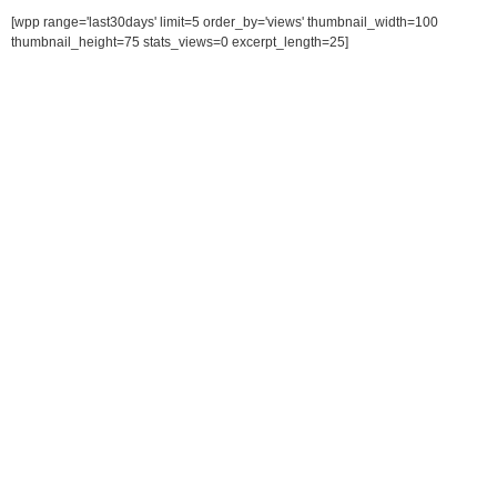
[wpp range='last30days' limit=5 order_by='views' thumbnail_width=100
thumbnail_height=75 stats_views=0 excerpt_length=25]