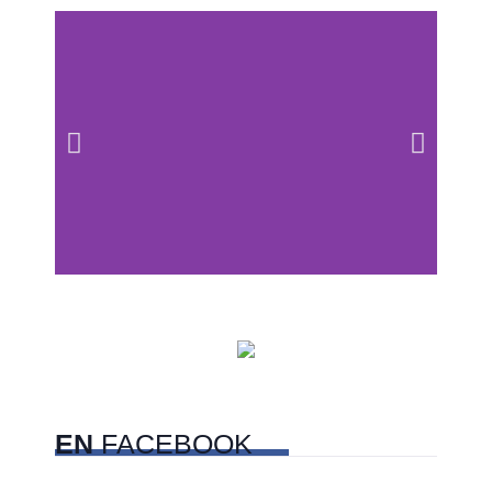
Centros comerciales
PetFriendly en la CDMX
EN
FACEBOOK