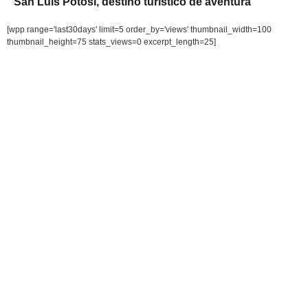
San Luis Potosí, destino turístico de aventura
[wpp range='last30days' limit=5 order_by='views' thumbnail_width=100
thumbnail_height=75 stats_views=0 excerpt_length=25]