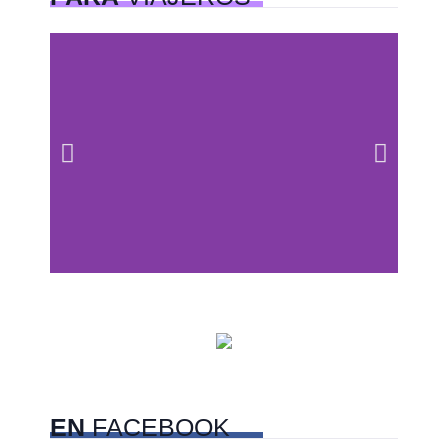
Centros comerciales
PetFriendly en la CDMX
EN
FACEBOOK