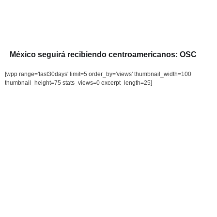
México seguirá recibiendo centroamericanos: OSC
[wpp range='last30days' limit=5 order_by='views' thumbnail_width=100
thumbnail_height=75 stats_views=0 excerpt_length=25]