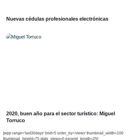
Nuevas cédulas profesionales electrónicas
2020, buen año para el sector turístico: Miguel
Torruco
[wpp range='last30days' limit=5 order_by='views' thumbnail_width=100
thumbnail_height=75 stats_views=0 excerpt_length=25]