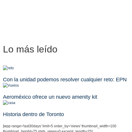
Lo más
leído
Con la unidad podemos resolver cualquier reto: EPN
Aeroméxico ofrece un nuevo amenity kit
Historia dentro de Toronto
[wpp range='last30days' limit=5 order_by='views' thumbnail_width=100
thumbnail_height=75 stats_views=0 excerpt_length=25]