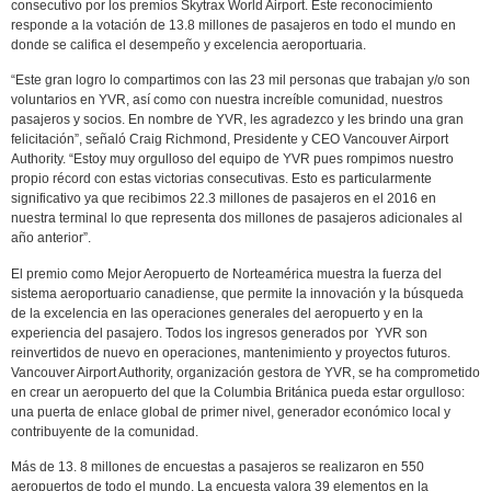
consecutivo por los premios Skytrax World Airport. Este reconocimiento
responde a la votación de 13.8 millones de pasajeros en todo el mundo en
donde se califica el desempeño y excelencia aeroportuaria.
“Este gran logro lo compartimos con las 23 mil personas que trabajan y/o son
voluntarios en YVR, así como con nuestra increíble comunidad, nuestros
pasajeros y socios. En nombre de YVR, les agradezco y les brindo una gran
felicitación”, señaló Craig Richmond, Presidente y CEO Vancouver Airport
Authority. “Estoy muy orgulloso del equipo de YVR pues rompimos nuestro
propio récord con estas victorias consecutivas. Esto es particularmente
significativo ya que recibimos 22.3 millones de pasajeros en el 2016 en
nuestra terminal lo que representa dos millones de pasajeros adicionales al
año anterior”.
El premio como Mejor Aeropuerto de Norteamérica muestra la fuerza del
sistema aeroportuario canadiense, que permite la innovación y la búsqueda
de la excelencia en las operaciones generales del aeropuerto y en la
experiencia del pasajero. Todos los ingresos generados por YVR son
reinvertidos de nuevo en operaciones, mantenimiento y proyectos futuros.
Vancouver Airport Authority, organización gestora de YVR, se ha comprometido
en crear un aeropuerto del que la Columbia Británica pueda estar orgulloso:
una puerta de enlace global de primer nivel, generador económico local y
contribuyente de la comunidad.
Más de 13. 8 millones de encuestas a pasajeros se realizaron en 550
aeropuertos de todo el mundo. La encuesta valora 39 elementos en la