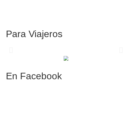
Para
Viajeros
Centros comerciales
PetFriendly en la CDMX
En
Facebook