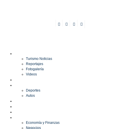
TURISMO
Turismo Noticias
Reportajes
Fotogalería
Videos
F1
DEPORTES
Deportes
Autos
ESPECTÁCULOS
ESTILO
CULTURA
ECONOMÍA
Economía y Finanzas
Negocios