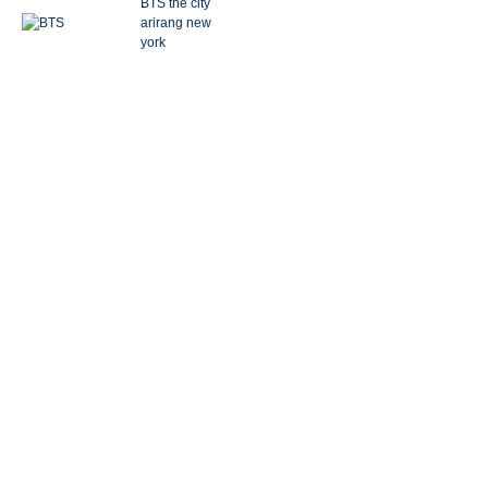
BTS the city
arirang new
york