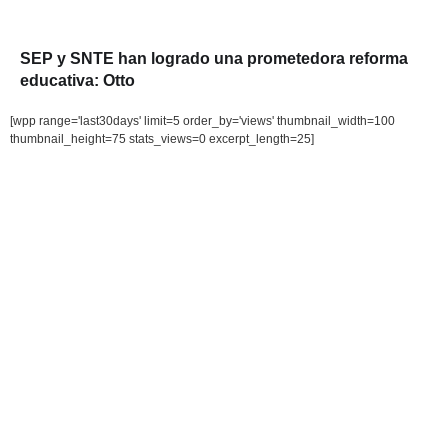
SEP y SNTE han logrado una prometedora reforma
educativa: Otto
[wpp range='last30days' limit=5 order_by='views' thumbnail_width=100
thumbnail_height=75 stats_views=0 excerpt_length=25]