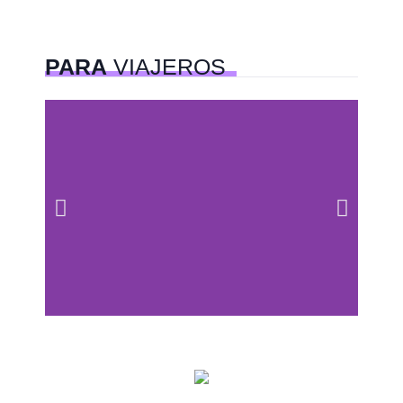
PARA
VIAJEROS
Centros comerciales
PetFriendly en la CDMX