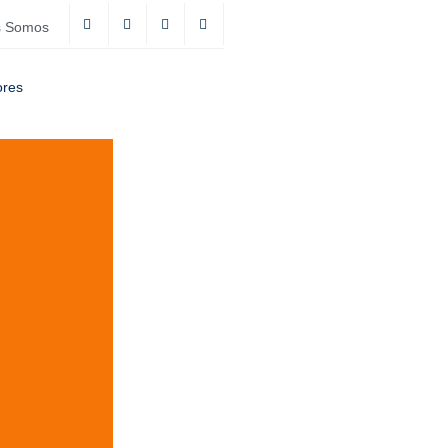
s Somos
ores