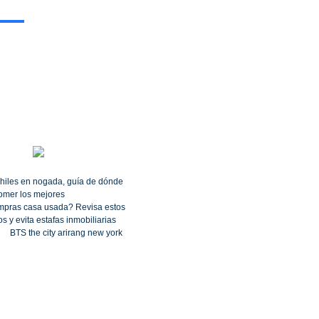
hiles en nogada, guía de dónde
omer los mejores
pras casa usada? Revisa estos
s y evita estafas inmobiliarias
BTS the city arirang new york