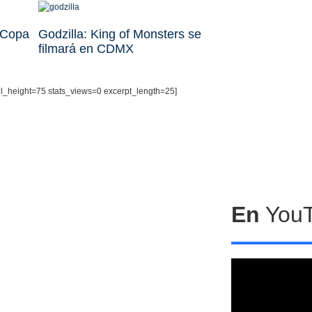
 Copa
Godzilla: King of Monsters se
filmará en CDMX
il_height=75 stats_views=0 excerpt_length=25]
En
You