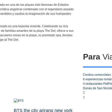
icado en una de las playas más famosas de Estados
terística angelical combinado con el legendario pasado
os sentidos y cautiva la imaginación de sus huéspedes
onado es una leyenda viviente. Celebrando su rica
y de familias amantes de la playa The Del, ofrece a sus
aculares cenas en la playa, su premiado spa, tiendas
age at The Del.
Para
Via
Centros comerciales
6 experiencias romá
4 restaurantes PetFr
Dunas de San Nicolá
BTS the city arirang new york