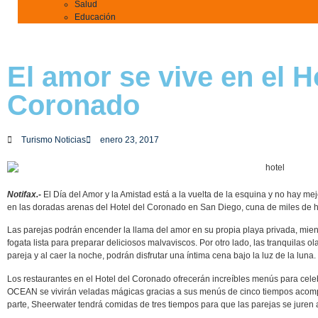
Salud
Educación
El amor se vive en el H
Coronado
Turismo Noticias
enero 23, 2017
Notifax.-
El Día del Amor y la Amistad está a la vuelta de la esquina y no hay me
en las doradas arenas del Hotel del Coronado en San Diego, cuna de miles de 
Las parejas podrán encender la llama del amor en su propia playa privada, mient
fogata lista para preparar deliciosos malvaviscos. Por otro lado, las tranquilas 
pareja y al caer la noche, podrán disfrutar una íntima cena bajo la luz de la luna.
Los restaurantes en el Hotel del Coronado ofrecerán increíbles menús para cele
OCEAN se vivirán veladas mágicas gracias a sus menús de cinco tiempos acom
parte, Sheerwater tendrá comidas de tres tiempos para que las parejas se juren am