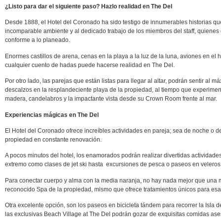
¿Listo para dar el siguiente paso? Hazlo realidad en The Del
Desde 1888, el Hotel del Coronado ha sido testigo de innumerables historias qu
incomparable ambiente y al dedicado trabajo de los miembros del staff, quiene
conforme a lo planeado.
Enormes castillos de arena, cenas en la playa a la luz de la luna, aviones en el
cualquier cuento de hadas puede hacerse realidad en The Del.
Por otro lado, las parejas que están listas para llegar al altar, podrán sentir al m
descalzos en la resplandeciente playa de la propiedad, al tiempo que experimen
madera, candelabros y la impactante vista desde su Crown Room frente al mar.
Experiencias mágicas en The Del
El Hotel del Coronado ofrece increíbles actividades en pareja; sea de noche o d
propiedad en constante renovación.
A pocos minutos del hotel, los enamorados podrán realizar divertidas actividade
extremo como clases de jet ski hasta excursiones de pesca o paseos en veleros 
Para conectar cuerpo y alma con la media naranja, no hay nada mejor que una ma
reconocido Spa de la propiedad, mismo que ofrece tratamientos únicos para esa
Otra excelente opción, son los paseos en bicicleta tándem para recorrer la Isl
las exclusivas Beach Village at The Del podrán gozar de exquisitas comidas as