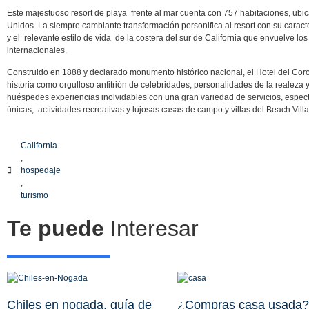
Este majestuoso resort de playa frente al mar cuenta con 757 habitaciones, ub
Unidos. La siempre cambiante transformación personifica al resort con su carac
y el relevante estilo de vida de la costera del sur de California que envuelve l
internacionales.
Construido en 1888 y declarado monumento histórico nacional, el Hotel del Cor
historia como orgulloso anfitrión de celebridades, personalidades de la realeza 
huéspedes experiencias inolvidables con una gran variedad de servicios, espect
únicas, actividades recreativas y lujosas casas de campo y villas del Beach Vill
California
,
hospedaje
,
turismo
Te puede
Interesar
Chiles en nogada, guía de
¿Compras casa usada?