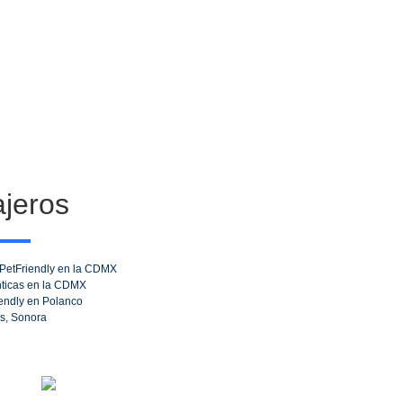
jeros
 PetFriendly en la CDMX
nticas en la CDMX
iendly en Polanco
s, Sonora