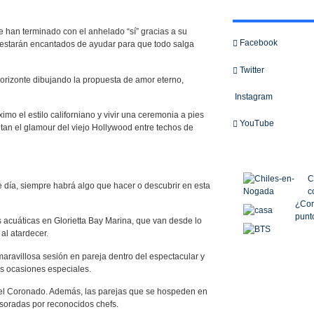
e han terminado con el anhelado “sí” gracias a su
Facebook
s estarán encantados de ayudar para que todo salga
Twitter
 horizonte dibujando la propuesta de amor eterno,
Instagram
áximo el estilo californiano y vivir una ceremonia a pies
YouTube
tan el glamour del viejo Hollywood entre techos de
C
e día, siempre habrá algo que hacer o descubrir en esta
c
¿Com
punto
s acuáticas en Glorietta Bay Marina, que van desde lo
al atardecer.
ravillosa sesión en pareja dentro del espectacular y
s ocasiones especiales.
a del Coronado. Además, las parejas que se hospeden en
esoradas por reconocidos chefs.