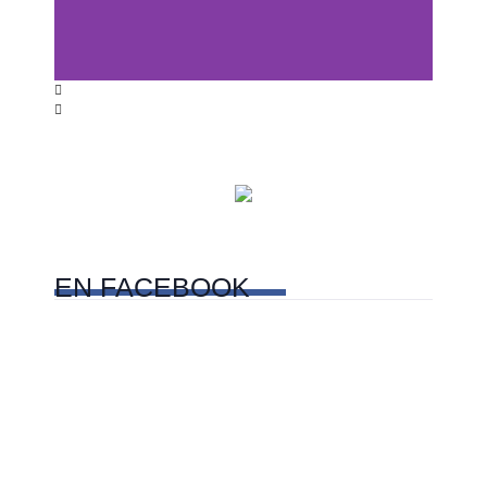
Centros comerciales
PetFriendly en la CDMX
EN
FACEBOOK