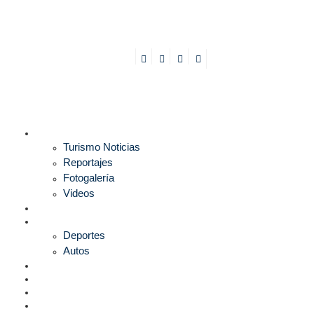
TURISMO
Turismo Noticias
Reportajes
Fotogalería
Videos
F1
DEPORTES
Deportes
Autos
ESPECTÁCULOS
ESTILO
CULTURA
ECONOMÍA