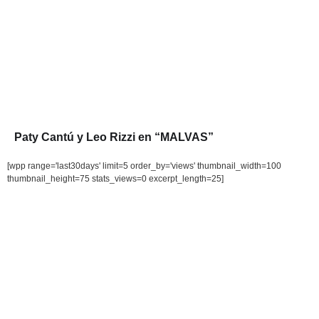
Paty Cantú y Leo Rizzi en “MALVAS”
[wpp range='last30days' limit=5 order_by='views' thumbnail_width=100
thumbnail_height=75 stats_views=0 excerpt_length=25]