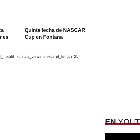
ca
Quinta fecha de NASCAR
r es
Cup en Fontana
il_height=75 stats_views=0 excerpt_length=25]
EN
YOUT