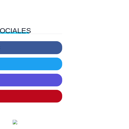
OCIALES
k