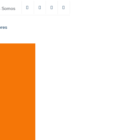
s Somos
ores