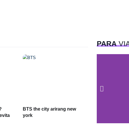
PARA
VI
?
BTS the city arirang new
evita
york