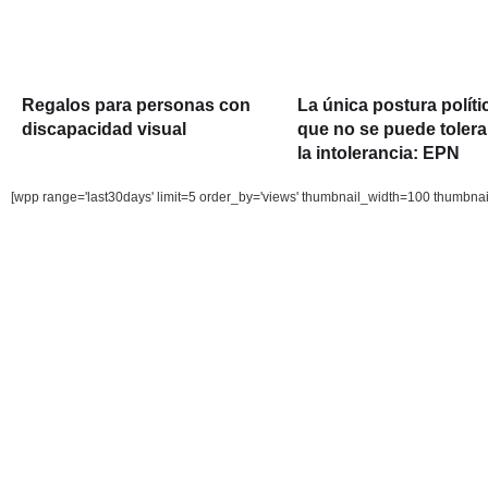
Regalos para personas con
La única postura políti
discapacidad visual
que no se puede tolera
la intolerancia: EPN
[wpp range='last30days' limit=5 order_by='views' thumbnail_width=100 thumbna