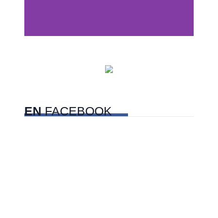
Centros comerciales
PetFriendly en la CDMX
EN
FACEBOOK