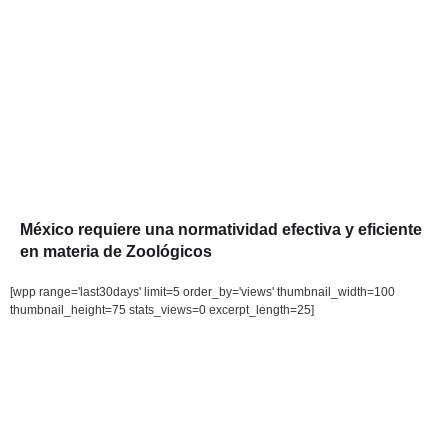
México requiere una normatividad efectiva y eficiente
en materia de Zoológicos
[wpp range='last30days' limit=5 order_by='views' thumbnail_width=100
thumbnail_height=75 stats_views=0 excerpt_length=25]