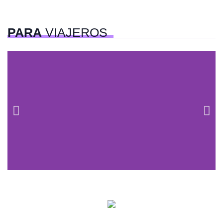
PARA
VIAJEROS
Centros comerciales
PetFriendly en la CDMX