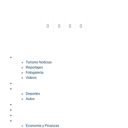
TURISMO
Turismo Noticias
Reportajes
Fotogalería
Videos
F1
DEPORTES
Deportes
Autos
ESPECTÁCULOS
ESTILO
CULTURA
ECONOMÍA
Economía y Finanzas