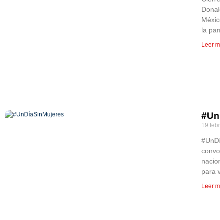
Donal
Méxic
la pa
Leer m
#Un
19 feb
#UnDí
convo
nacio
para v
Leer m