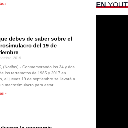
EN
YOUT
ás »
que debes de saber sobre el
rosimulacro del 19 de
tiembre
tiembre, 2019
 (Notifax).- Conmemorando los 34 y dos
de los terremotos de 1985 y 2017 en
o, el jueves 19 de septiembre se llevará a
un macrosimulacro para estar
ás »
ulsaran la economía