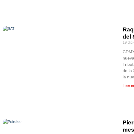
Raq
del
19 dic
CDMX,
nueva
Tribut
de la
la nue
Leer m
Pie
mes