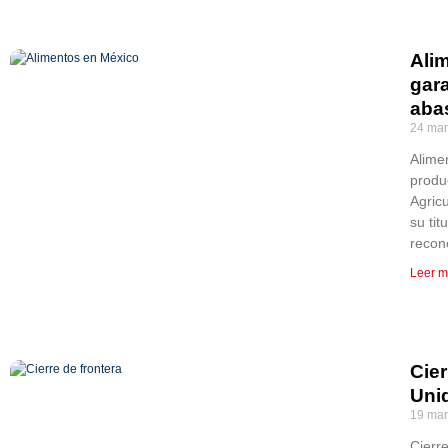
Ali
gara
aba
24 mar
Alime
produ
Agric
su tit
recon
Leer m
Cier
Uni
19 mar
Cierr