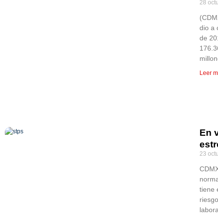
28 oct
(CDMX
dio a
de 20
176.3
millo
Leer m
En 
est
23 oct
CDMX,
norma
tiene 
riesg
labor