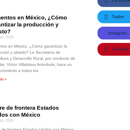
Faceboo
Twitter
mentos en México, ¿Cómo
ntizar la producción y
sto?
Instagram
zo, 2020
ntos en México, ¿Cómo garantizar la
YouTube
cción y abasto? La Secretaría de
ultura y Desarrollo Rural, por conducto de
ular, Víctor Villalobos Arámbula, hace un
ocimiento a todos los
ás »
re de frontera Estados
dos con México
zo, 2020
e de frontera Estados Unidos con México,