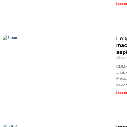
Leer m
Lo 
mac
sep
18 sep
CDMX,
años 
Méxic
cabo 
Leer m
Imp