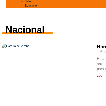
Salud
Educación
Nacional
Hora
1 abril
Horari
antes 
para 
Leer m