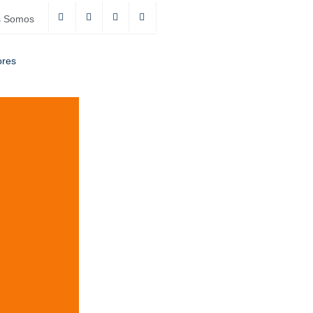
s Somos
ores