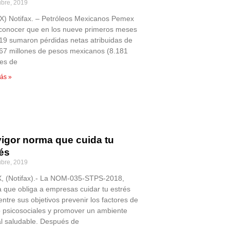
ubre, 2019
) Notifax. – Petróleos Mexicanos Pemex
 conocer que en los nueve primeros meses
19 sumaron pérdidas netas atribuidas de
67 millones de pesos mexicanos (8.181
nes de
ás »
vigor norma que cuida tu
rés
ubre, 2019
 (Notifax).- La NOM-035-STPS-2018,
 que obliga a empresas cuidar tu estrés
entre sus objetivos prevenir los factores de
o psicosociales y promover un ambiente
al saludable. Después de