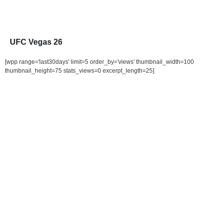
UFC Vegas 26
[wpp range='last30days' limit=5 order_by='views' thumbnail_width=100
thumbnail_height=75 stats_views=0 excerpt_length=25]