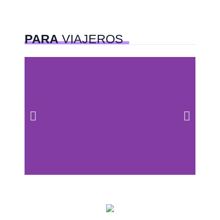
PARA
VIAJEROS
Centros comerciales
PetFriendly en la CDMX