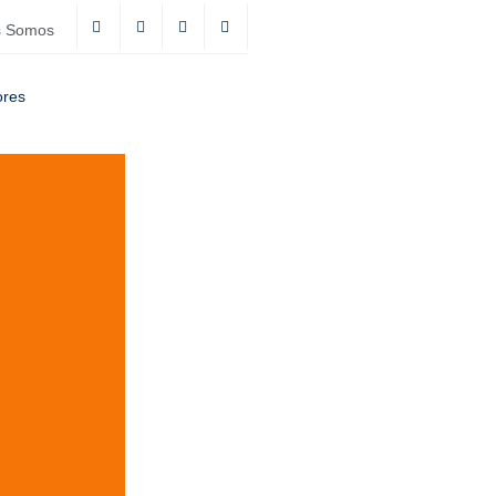
s Somos
ores