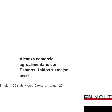
Alcanza comercio
agroalimentario con
Estados Unidos su mejor
nivel
il_height=75 stats_views=0 excerpt_length=25]
EN
YOUT