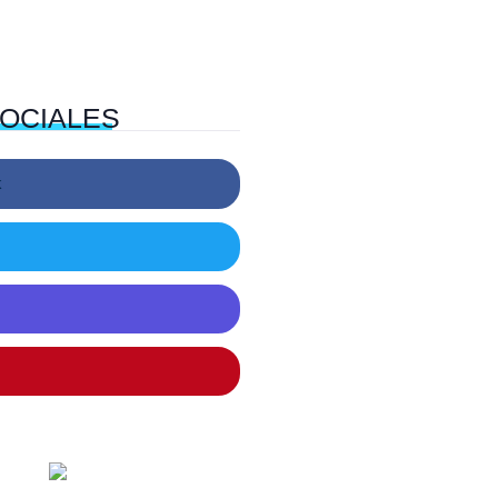
OCIALES
k