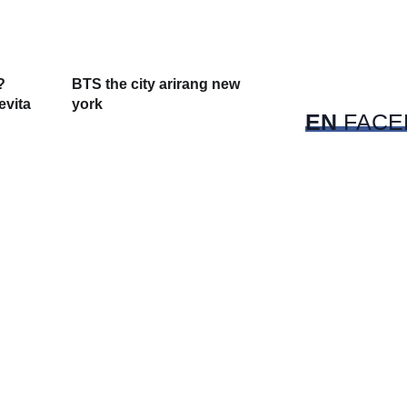
c
?
BTS the city arirang new
Pet
evita
york
EN
FACE