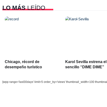
LO MÁS
LEÍDO
Chicago, récord de
Karol Sevilla estrena el
desempeño turístico
sencillo “DIME DIME”
[wpp range='last30days' limit=5 order_by='views' thumbnail_width=100 thumbna