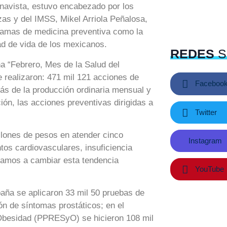
uenavista, estuvo encabezado por los
as y del IMSS, Mikel Arriola Peñalosa,
ramas de medicina preventiva como la
dad de vida de los mexicanos.
REDES
S
aña “Febrero, Mes de la Salud del
e realizaron: 471 mil 121 acciones de
Faceboo
ás de la producción ordinaria mensual y
ión, las acciones preventivas dirigidas a
Twitter
lones de pesos en atender cinco
Instagram
os cardiovasculares, insuficiencia
“vamos a cambiar esta tendencia
YouTube
aña se aplicaron 33 mil 50 pruebas de
ón de síntomas prostáticos; en el
Obesidad (PPRESyO) se hicieron 108 mil