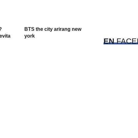
c
Pet
?
BTS the city arirang new
evita
york
EN
FACE