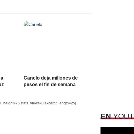
ña
Canelo deja millones de
uz
pesos el fin de semana
il_height=75 stats_views=0 excerpt_length=25]
EN
YOUT