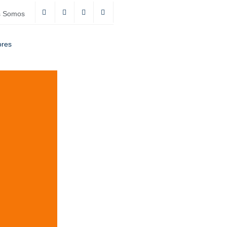
s Somos
ores