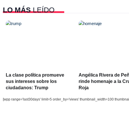
LO MÁS
LEÍDO
La clase política promueve
Angélica Rivera de Pe
sus intereses sobre los
rinde homenaje a la Cr
ciudadanos: Trump
Roja
[wpp range='last30days' limit=5 order_by='views' thumbnail_width=100 thumbna