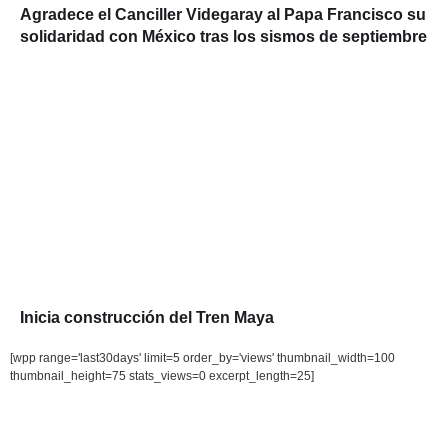
Agradece el Canciller Videgaray al Papa Francisco su
solidaridad con México tras los sismos de septiembre
Inicia construcción del Tren Maya
[wpp range='last30days' limit=5 order_by='views' thumbnail_width=100
thumbnail_height=75 stats_views=0 excerpt_length=25]