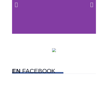
Centros comerciales
PetFriendly en la CDMX
EN
FACEBOOK