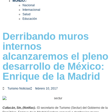
MUNDO
Nacional
Internacional
Salud
Educación
Derribando muros
internos
alcanzaremos el pleno
desarrollo de México:
Enrique de la Madrid
Turismo Noticias
febrero 10, 2017
Culiacán, Sin, (Notifax).-
El secretario de Turismo (Sectur) del Gobierno de la