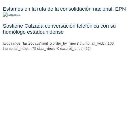
Estamos en la ruta de la consolidación nacional: EPN
Sostiene Calzada conversación telefónica con su
homólogo estadounidense
[wpp range='last30days' limit=5 order_by='views' thumbnail_width=100
thumbnail_height=75 stats_views=0 excerpt_length=25]