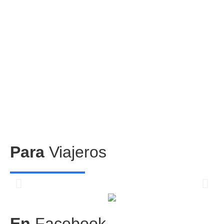
Para
Viajeros
Centros comerciales
PetFriendly en la CDMX
En
Facebook