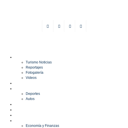
TURISMO
Turismo Noticias
Reportajes
Fotogalería
Videos
F1
DEPORTES
Deportes
Autos
ESPECTÁCULOS
ESTILO
CULTURA
ECONOMÍA
Economía y Finanzas