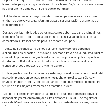
República, Enrique de la Madrid Cordero convocó a derribar los muros
internos del país para lograr el desarrollo de la nación, “cuando los mexicanos
nos proponemos algo es un hecho que lo logramos”.
El titular de la Sectur subrayó que México es un país relevante, por lo que
tendremos que volver a transformarnos para ser una nación desarrollada en
esta generación.
Destacó que las habilidades de los mexicanos deben ayudar a distinguirnos
como nación, pero sobre todo a aplicarlas en la actividad turística que ha
demostrado su trascendencia para la economía del país.
“Todas, las naciones competimos por los turistas y por eso debemos
distinguirnos en el sector. En México buscamos a través de la industria turística
combatir la pobreza y marginalidad, con este propósito las políticas públicas
del Gobierno Federal están enfocadas a impulsar este sector y alcanzar
dichos objetivos”, destacó De la Madrid Cordero.
Explicó que la conectividad interna y externa; infraestructura; conocimiento del
mercado; promoción del país; relación estrecha entre el sector público y
privado; financiamiento, y seguridad han permitido que México se encuentre
“en uno de los mejores momentos en materia turística”.
“No sólo el turismo internacional ha crecido, el turismo doméstico elevó su
importancia y también ha arrojado cifras históricas. En 2016 se registraron
cerca de 90 millones de estancias de hotel por parte de mexicanos; nuevo