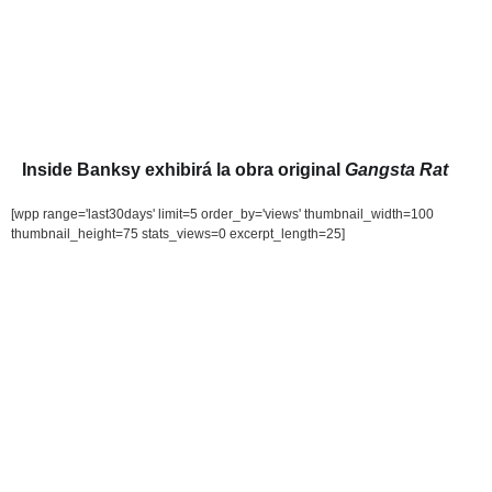
Inside Banksy exhibirá la obra original
Gangsta Rat
[wpp range='last30days' limit=5 order_by='views' thumbnail_width=100
thumbnail_height=75 stats_views=0 excerpt_length=25]