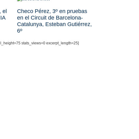
la 
 el
Checo Pérez, 3º en pruebas
FIA
en el Circuit de Barcelona-
Catalunya, Esteban Gutiérrez,
6º
il_height=75 stats_views=0 excerpt_length=25]