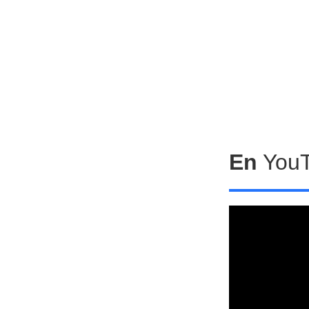
En
You