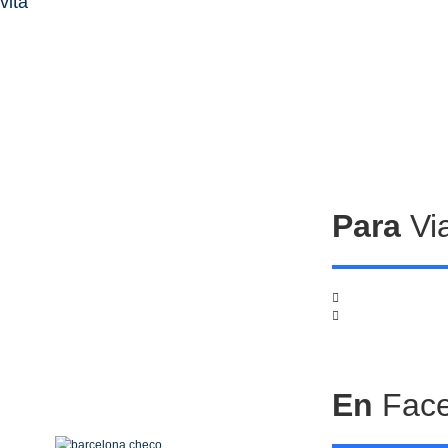
vita
Para
Via
Cen
com
En
Fac
Pet