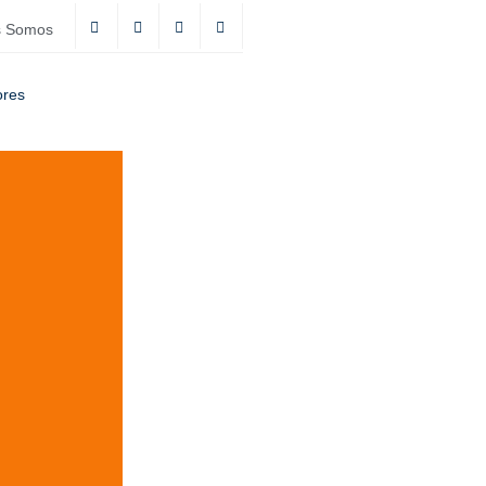
s Somos
ores