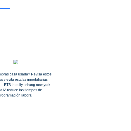
pras casa usada? Revisa estos
s y evita estafas inmobiliarias
BTS the city arirang new york
a IA reduce los tiempos de
rogramación laboral