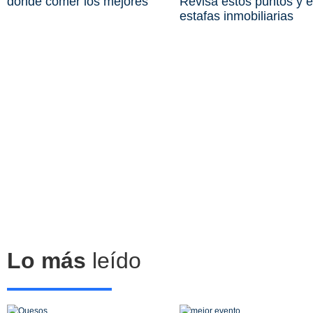
dónde comer los mejores
Revisa estos puntos y e
estafas inmobiliarias
Lo más
leído