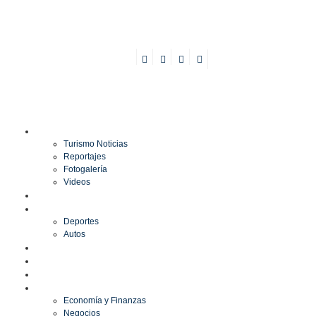
TURISMO
Turismo Noticias
Reportajes
Fotogalería
Videos
F1
DEPORTES
Deportes
Autos
ESPECTÁCULOS
ESTILO
CULTURA
ECONOMÍA
Economía y Finanzas
Negocios