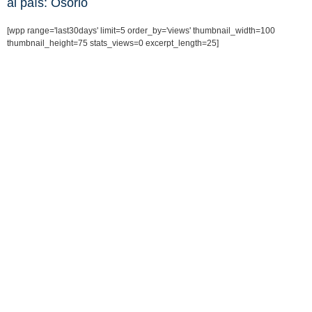
al país: Osorio
[wpp range='last30days' limit=5 order_by='views' thumbnail_width=100
thumbnail_height=75 stats_views=0 excerpt_length=25]