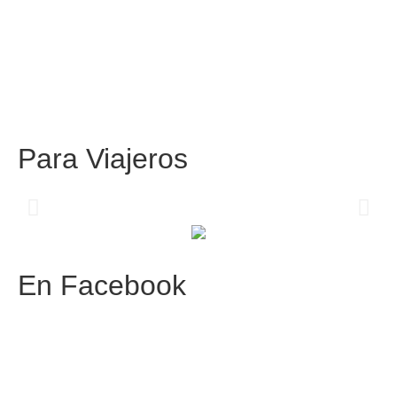
Para
Viajeros
Centros comerciales
PetFriendly en la CDMX
En
Facebook