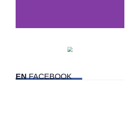
Centros comerciales
PetFriendly en la CDMX
EN
FACEBOOK