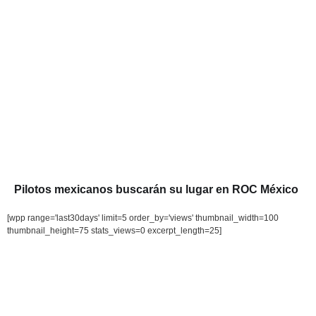
Pilotos mexicanos buscarán su lugar en ROC México
[wpp range='last30days' limit=5 order_by='views' thumbnail_width=100
thumbnail_height=75 stats_views=0 excerpt_length=25]