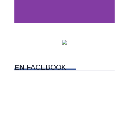
Centros comerciales
PetFriendly en la CDMX
EN
FACEBOOK