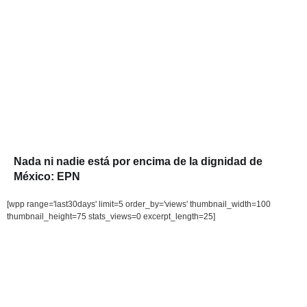
Nada ni nadie está por encima de la dignidad de
México: EPN
[wpp range='last30days' limit=5 order_by='views' thumbnail_width=100
thumbnail_height=75 stats_views=0 excerpt_length=25]