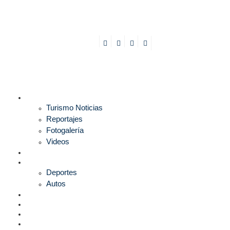
TURISMO
Turismo Noticias
Reportajes
Fotogalería
Videos
F1
DEPORTES
Deportes
Autos
ESPECTÁCULOS
ESTILO
CULTURA
ECONOMÍA