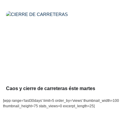
Caos y cierre de carreteras éste martes
[wpp range='last30days' limit=5 order_by='views' thumbnail_width=100
thumbnail_height=75 stats_views=0 excerpt_length=25]