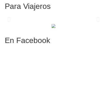
Para
Viajeros
Centros comerciales
PetFriendly en la CDMX
En
Facebook