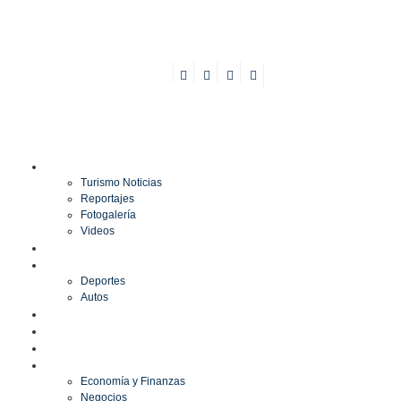
TURISMO
Turismo Noticias
Reportajes
Fotogalería
Videos
F1
DEPORTES
Deportes
Autos
ESPECTÁCULOS
ESTILO
CULTURA
ECONOMÍA
Economía y Finanzas
Negocios