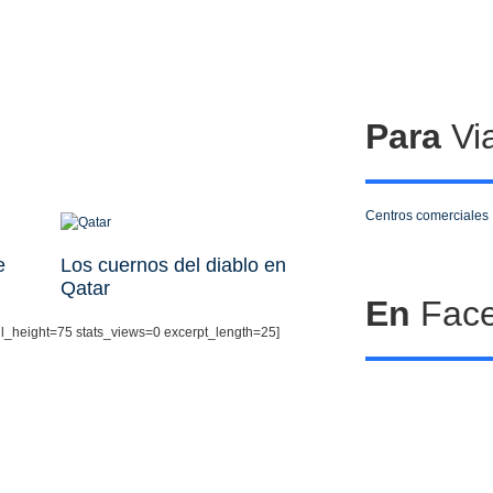
Para
Via
Centros comerciales
e
Los cuernos del diablo en
Qatar
En
Fac
il_height=75 stats_views=0 excerpt_length=25]