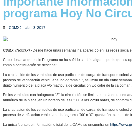
Importante información
programa Hoy No Circ
CDMX
abril 3, 2017
CDMX, (Notifax).-
Desde hace unas semanas ha aparecido en las redes sociales 
Cabe destacar que este Programa no ha sufrido cambio alguno, por lo que su o
como a continuación se describe:
La circulación de los vehículos de uso particular, de carga, de transporte colecti
proceso de verificación vehicular el holograma “1”, se limita un día entre sema
dígito numérico de la placa y/o matrícula de circulación y/o color de la calcom
En los vehículos con holograma “2”, la circulación se limita a un día entre seman
numérico de la placa, en un horario de las 05:00 a las 22:00 horas, de conformid
La circulación de los vehículos de uso particular, de carga, de transporte colecti
proceso de verificación vehicular el holograma “00” o “0”, quedarán exentos de t
La única fuente de información oficial de la CAMe se encuentra en
https://www.