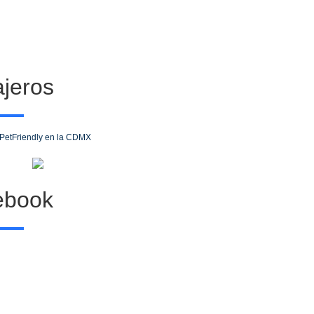
jeros
 PetFriendly en la CDMX
6 experiencias románticas en la CDMX
ebook