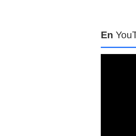
En
You