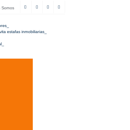
s Somos
ores
ta estafas inmobiliarias
l