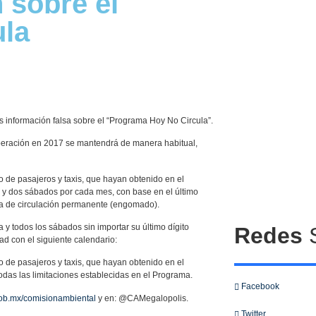
 sobre el
ula
información falsa sobre el “Programa Hoy No Circula”.
peración en 2017 se mantendrá de manera habitual,
vo de pasajeros y taxis, que hayan obtenido en el
na y dos sábados por cada mes, con base en el último
anía de circulación permanente (engomado).
a y todos los sábados sin importar su último dígito
Redes
S
ad con el siguiente calendario:
vo de pasajeros y taxis, que hayan obtenido en el
odas las limitaciones establecidas en el Programa.
Facebook
gob.mx/comisionambiental
y en: @CAMegalopolis.
Twitter