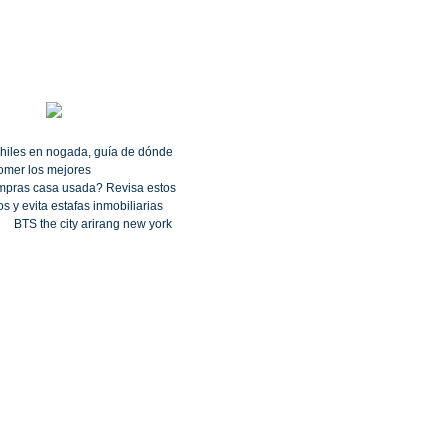
hiles en nogada, guía de dónde
omer los mejores
pras casa usada? Revisa estos
s y evita estafas inmobiliarias
BTS the city arirang new york