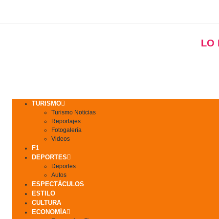
LO
TURISMO
Turismo Noticias
Reportajes
Fotogalería
Videos
F1
DEPORTES
Deportes
Autos
ESPECTÁCULOS
ESTILO
CULTURA
ECONOMÍA