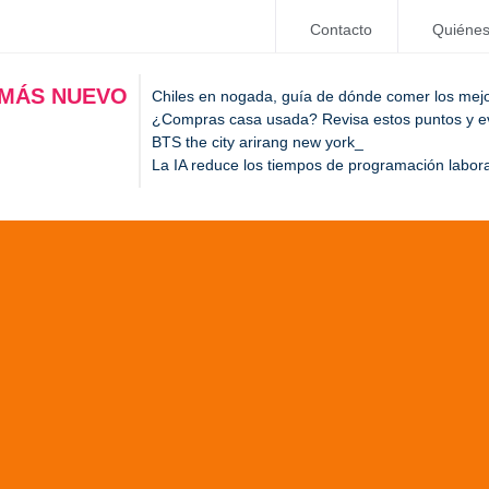
Contacto
Quiéne
 MÁS NUEVO
Chiles en nogada, guía de dónde comer los mej
¿Compras casa usada? Revisa estos puntos y evi
BTS the city arirang new york
La IA reduce los tiempos de programación labora