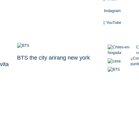
Instagram
YouTube
C
c
BTS the city arirang new york
¿Com
vita
punto