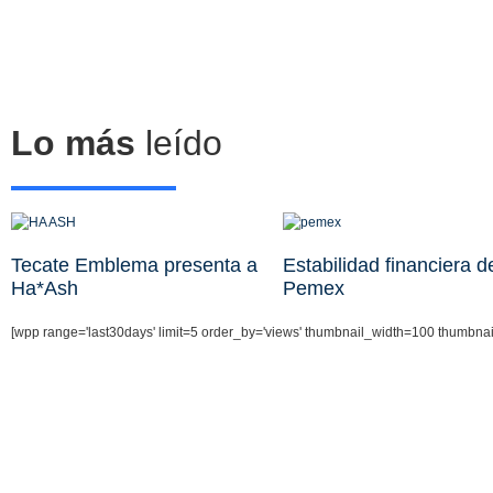
Lo más
leído
Tecate Emblema presenta a
Estabilidad financiera d
Ha*Ash
Pemex
[wpp range='last30days' limit=5 order_by='views' thumbnail_width=100 thumbna