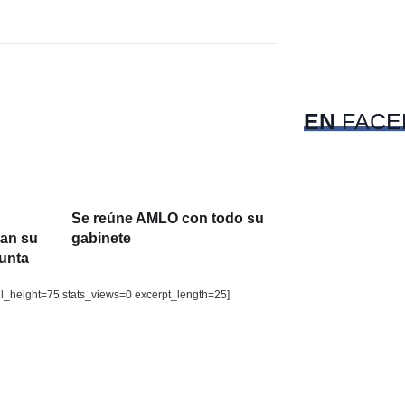
c
Pet
EN
FACE
Se reúne AMLO con todo su
tan su
gabinete
junta
il_height=75 stats_views=0 excerpt_length=25]