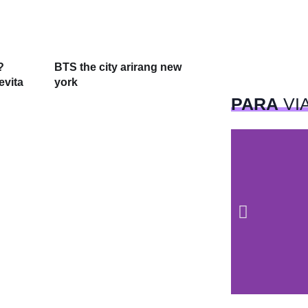
?
BTS the city arirang new
evita
york
PARA
VI