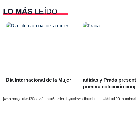
LO MÁS
LEÍDO
Día Internacional de la Mujer
adidas y Prada presen
primera colección con
[wpp range='last30days' limit=5 order_by='views' thumbnail_width=100 thumbna