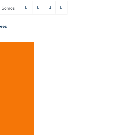
s Somos
ores