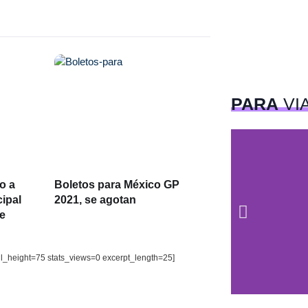
PARA
VI
o a
Boletos para México GP
cipal
2021, se agotan
e
il_height=75 stats_views=0 excerpt_length=25]