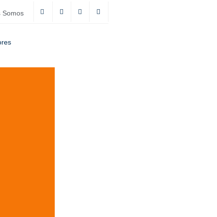
s Somos
ores