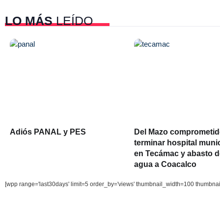
LO MÁS
LEÍDO
Adiós PANAL y PES
Del Mazo comprometid
terminar hospital muni
en Tecámac y abasto d
agua a Coacalco
[wpp range='last30days' limit=5 order_by='views' thumbnail_width=100 thumbna