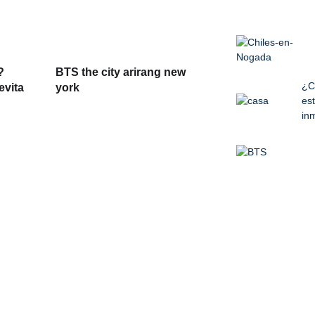
?
BTS the city arirang new
¿C
evita
york
est
inm