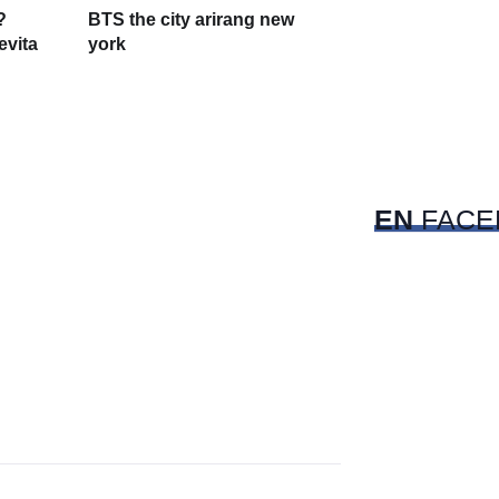
?
BTS the city arirang new
evita
york
EN
FACE