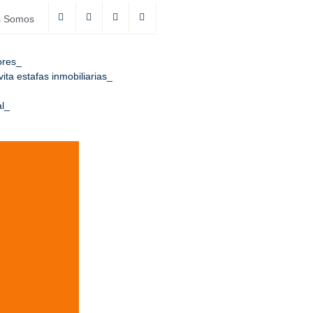
s Somos
ores
ta estafas inmobiliarias
l