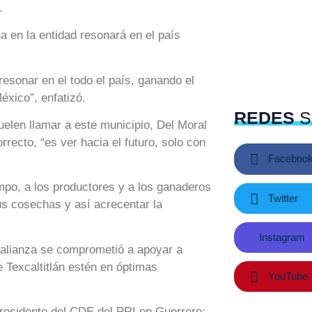
.
a en la entidad resonará en el país
esonar en el todo el país, ganando el
xico”, enfatizó.
REDES
S
elen llamar a este municipio, Del Moral
orrecto, “es ver hacia el futuro, solo con
Faceboo
mpo, a los productores y a los ganaderos
Twitter
us cosechas y así acrecentar la
Instagram
lianza se comprometió a apoyar a
 Texcaltitlán estén en óptimas
YouTube
residente del CDE del PRI en Guerrero;