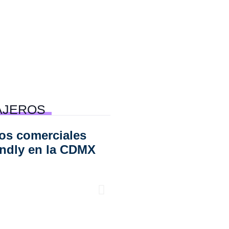
AJEROS
os comerciales
6 experiencias rom
endly en la CDMX
en la CDMX