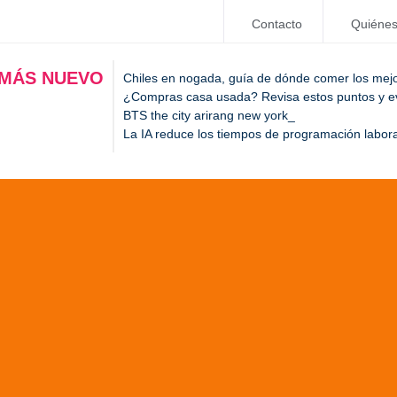
Contacto
Quiéne
 MÁS NUEVO
Chiles en nogada, guía de dónde comer los mej
¿Compras casa usada? Revisa estos puntos y evi
BTS the city arirang new york
La IA reduce los tiempos de programación labora