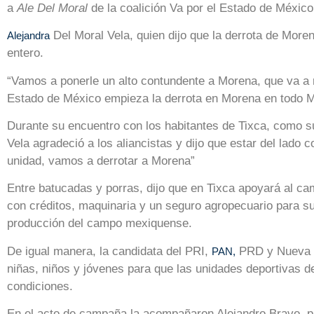
a
Ale Del Moral
de la coalición Va por el Estado de México
Del Moral Vela, quien dijo que la derrota de Moren
Alejandra
entero.
“Vamos a ponerle un alto contundente a Morena, que va a r
Estado de México empieza la derrota en Morena en todo Mé
Durante su encuentro con los habitantes de Tixca, como su
Vela agradeció a los aliancistas y dijo que estar del lado c
unidad, vamos a derrotar a Morena”
Entre batucadas y porras, dijo que en Tixca apoyará al ca
con créditos, maquinaria y un seguro agropecuario para s
producción del campo mexiquense.
De igual manera, la candidata del PRI,
PRD y Nueva a
PAN,
niñas, niños y jóvenes para que las unidades deportivas de
condiciones.
En el acto de campaña la acompañaron Alejandro Bravo, p