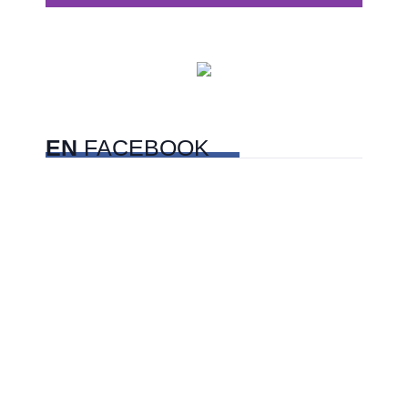
Centros comerciales
PetFriendly en la CDMX
EN
FACEBOOK