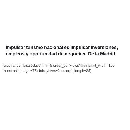
Impulsar turismo nacional es impulsar inversiones,
empleos y oportunidad de negocios: De la Madrid
[wpp range='last30days' limit=5 order_by='views' thumbnail_width=100
thumbnail_height=75 stats_views=0 excerpt_length=25]