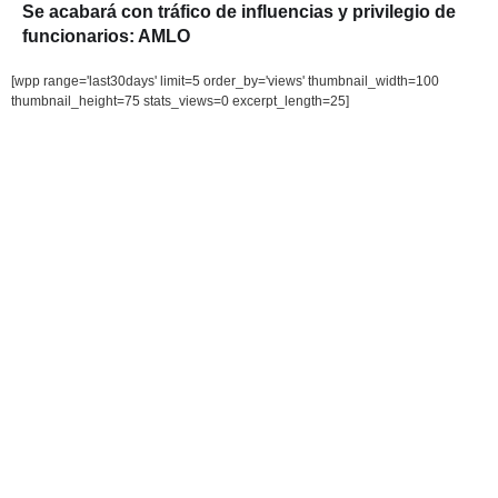
Se acabará con tráfico de influencias y privilegio de
funcionarios: AMLO
[wpp range='last30days' limit=5 order_by='views' thumbnail_width=100
thumbnail_height=75 stats_views=0 excerpt_length=25]