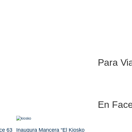
Para
Via
Cen
En
Face
com
Pet
la 
ce 63
Inaugura Mancera “El Kiosko