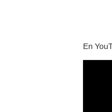
En
You