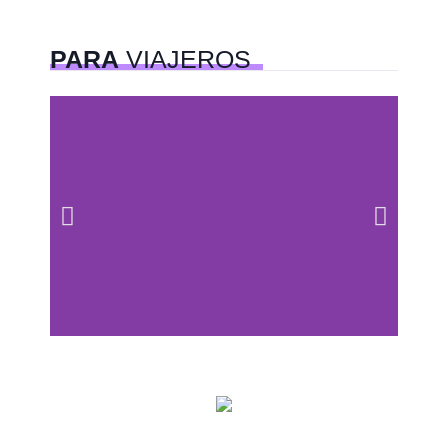
PARA
VIAJEROS
Centros comerciales
PetFriendly en la CDMX