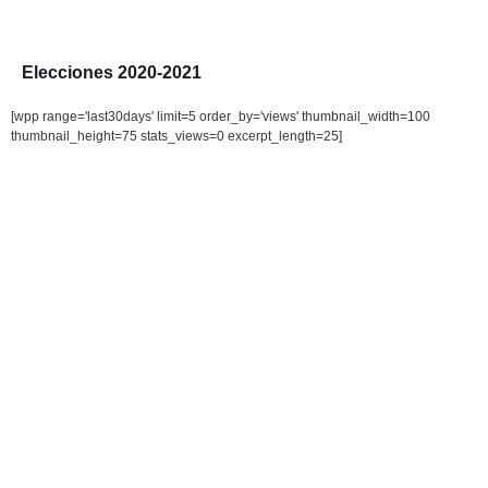
Elecciones 2020-2021
[wpp range='last30days' limit=5 order_by='views' thumbnail_width=100
thumbnail_height=75 stats_views=0 excerpt_length=25]