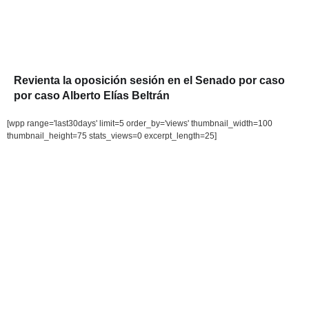
Revienta la oposición sesión en el Senado por caso
por caso Alberto Elías Beltrán
[wpp range='last30days' limit=5 order_by='views' thumbnail_width=100
thumbnail_height=75 stats_views=0 excerpt_length=25]