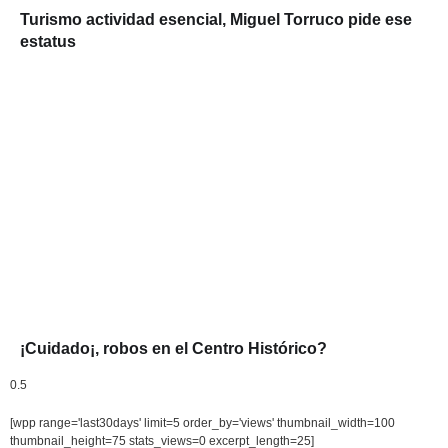
Turismo actividad esencial, Miguel Torruco pide ese
estatus
¡Cuidado¡, robos en el Centro Histórico?
[wpp range='last30days' limit=5 order_by='views' thumbnail_width=100
thumbnail_height=75 stats_views=0 excerpt_length=25]