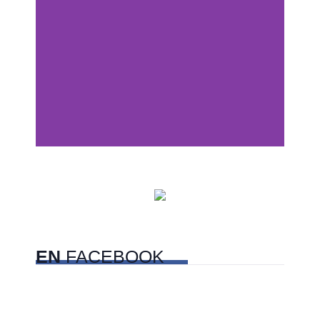
Centros comerciales
PetFriendly en la CDMX
EN
FACEBOOK