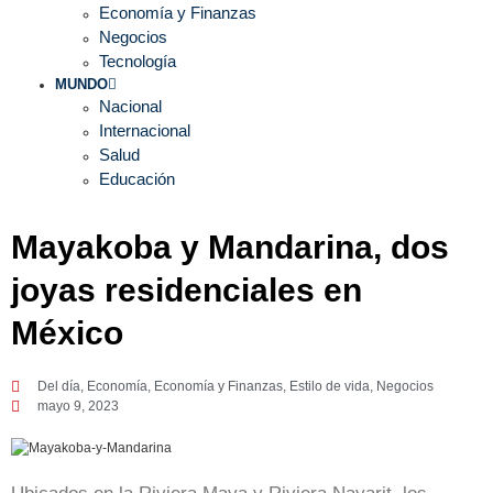
Economía y Finanzas
Negocios
Tecnología
MUNDO
Nacional
Internacional
Salud
Educación
Mayakoba y Mandarina, dos
joyas residenciales en
México
Del día
,
Economía
,
Economía y Finanzas
,
Estilo de vida
,
Negocios
mayo 9, 2023