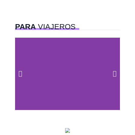
PARA
VIAJEROS
Centros comerciales
PetFriendly en la CDMX