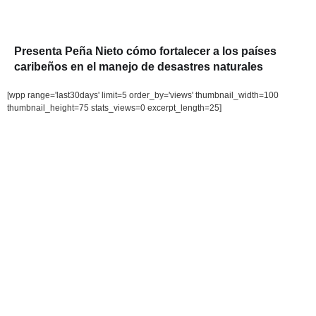
Presenta Peña Nieto cómo fortalecer a los países
caribeños en el manejo de desastres naturales
[wpp range='last30days' limit=5 order_by='views' thumbnail_width=100
thumbnail_height=75 stats_views=0 excerpt_length=25]