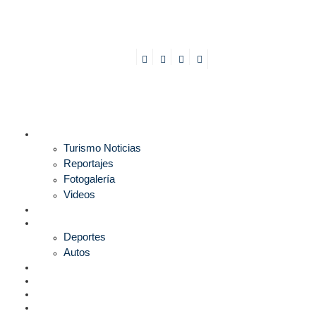
TURISMO
Turismo Noticias
Reportajes
Fotogalería
Videos
F1
DEPORTES
Deportes
Autos
ESPECTÁCULOS
ESTILO
CULTURA
ECONOMÍA