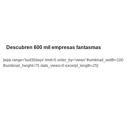
Descubren 600 mil empresas fantasmas
[wpp range='last30days' limit=5 order_by='views' thumbnail_width=100
thumbnail_height=75 stats_views=0 excerpt_length=25]