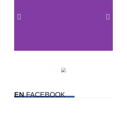
Centros comerciales
PetFriendly en la CDMX
EN
FACEBOOK